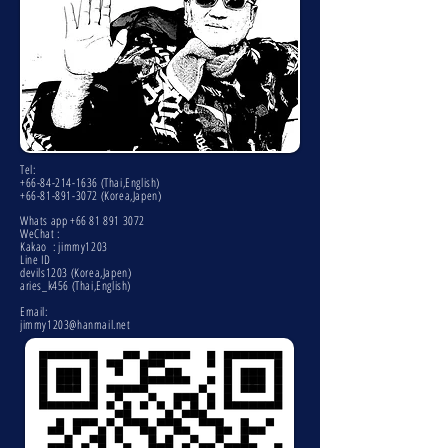
Tel:
+66-84-214-1636
(Thai,English)
+66-81-891-3072
(Korea,Japen)
Whats app
+66 81 891 3072
WeChat :
Kakao : jimmy1203
Line ID
devils1203 (Korea,Japen)
aries_k456 (Thai,English)
Email:
jimmy1203@hanmail.net