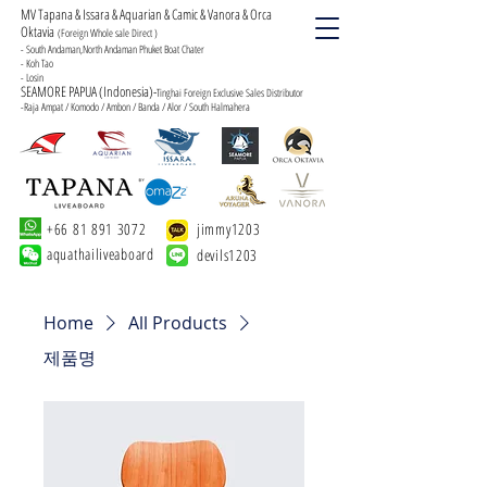
MV Tapana & Issara & Aquarian & Camic & Vanora & Orca
Oktavia
(Foreign Whole sale Direct )
- South Andaman,North Andaman Phuket Boat Chater
- Koh Tao
- Losin
SEAMORE PAPUA (Indonesia)-
Tinghai Foreign Exclusive Sales Distributor
-Raja Ampat / Komodo / Ambon / Banda / Alor / South Halmahera
+66 81 891 3072
jimmy1203
aquathailiveaboard
devils1203
Home
All Products
제품명