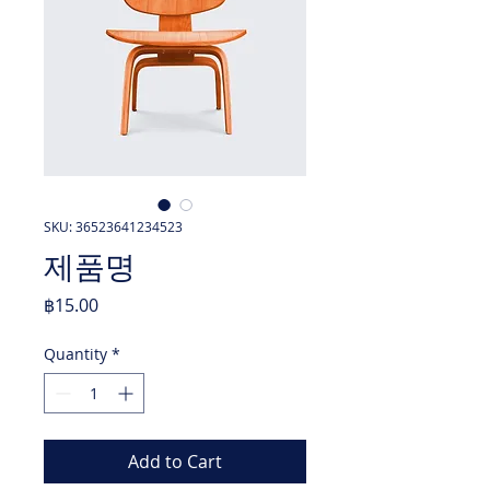
SKU: 36523641234523
제품명
Price
฿15.00
Quantity
*
Add to Cart