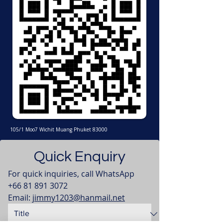
105/1 Moo7 Wichit Muang Phuket 83000
Quick Enquiry
For quick inquiries, call WhatsApp 
+66 81 891 3072
Email: 
jimmy1203@hanmail.net