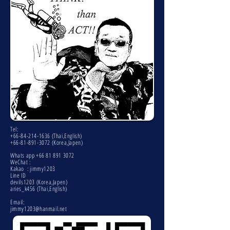
Tel:
+66-84-214-1636
(Thai,English)
+66-81-891-3072
(Korea,Japen)
Whats app
+66 81 891 3072
WeChat :
Kakao : jimmy1203
Line ID
devils1203 (Korea,Japen)
aries_k456 (Thai,English)
Email:
jimmy1203@hanmail.net