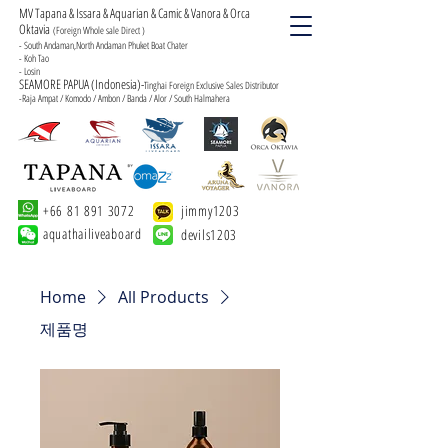
MV Tapana & Issara & Aquarian & Camic & Vanora & Orca
Oktavia
(Foreign Whole sale Direct )
- South Andaman,North Andaman Phuket Boat Chater
- Koh Tao
- Losin
SEAMORE PAPUA (Indonesia)-
Tinghai Foreign Exclusive Sales Distributor
-Raja Ampat / Komodo / Ambon / Banda / Alor / South Halmahera
+66 81 891 3072
jimmy1203
aquathailiveaboard
devils1203
Home
All Products
제품명